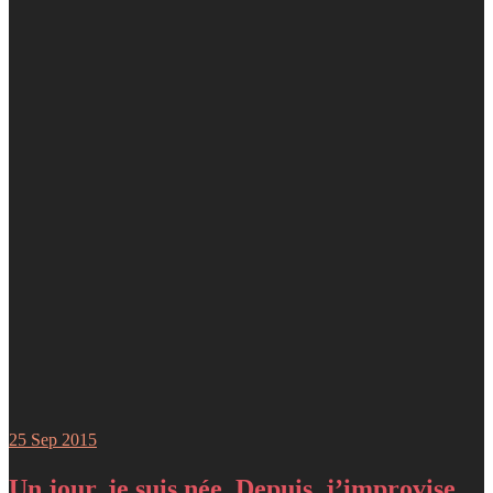
25
Sep 2015
Un jour, je suis née. Depuis, j’improvise…